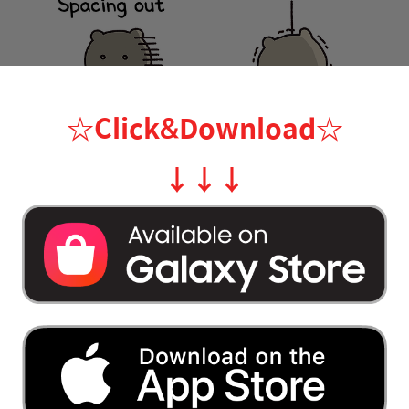
☆Click&Download
☆
↓
↓
↓