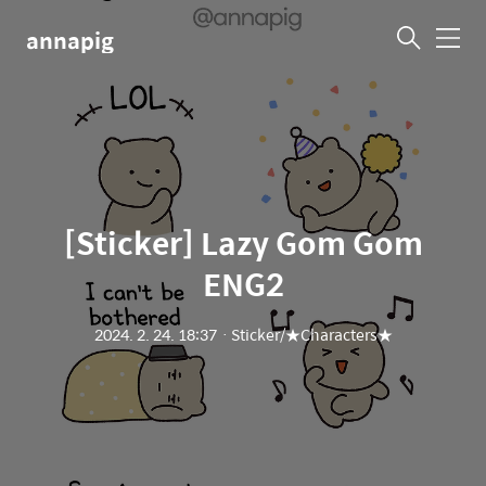
annapig
메
뉴
[Sticker] Lazy Gom Gom
ENG2
2024. 2. 24. 18:37
ㆍ
Sticker/★Characters★