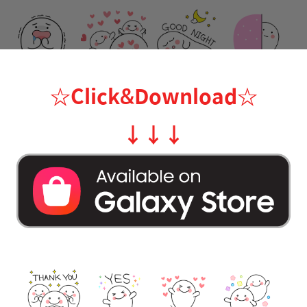
☆Click&Download
☆
↓
↓
↓