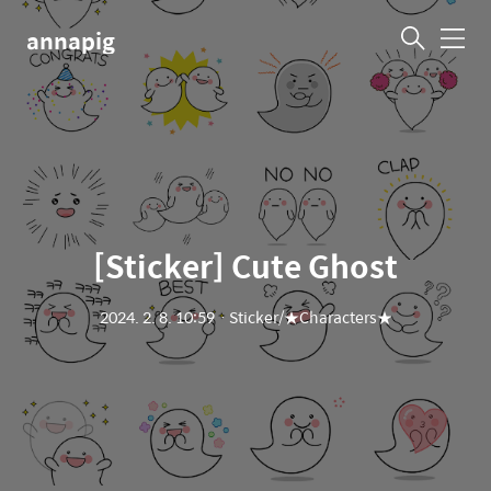
annapig
메
뉴
[Sticker] Cute Ghost
2024. 2. 8. 10:59
ㆍ
Sticker/★Characters★