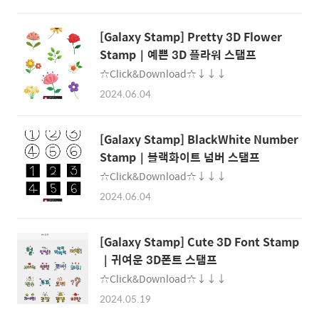
[Galaxy Stamp] Pretty 3D Flower
Stamp｜예쁜 3D 플라워 스탬프
☆Click&Download☆↓↓↓
2024.06.04
[Galaxy Stamp] BlackWhite Number
Stamp｜블랙화이트 넘버 스탬프
☆Click&Download☆↓↓↓
2024.06.04
[Galaxy Stamp] Cute 3D Font Stamp
｜귀여운 3D폰트 스탬프
☆Click&Download☆↓↓↓
2024.05.19