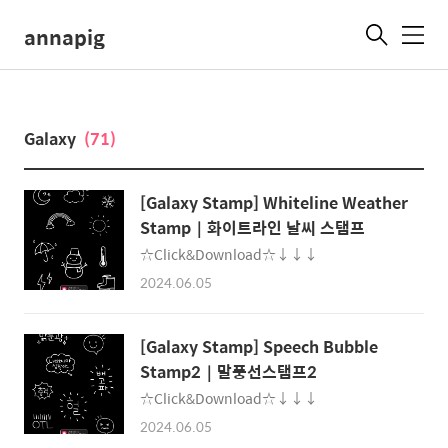
annapig
메
뉴
Galaxy
(71)
[Galaxy Stamp] Whiteline Weather
Stamp｜화이트라인 날씨 스탬프
☆Click&Download☆↓↓↓
2024.06.05
[Galaxy Stamp] Speech Bubble
Stamp2｜말풍선스탬프2
☆Click&Download☆↓↓↓
2024.06.05