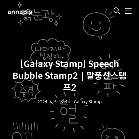
annapig
메
뉴
[Galaxy Stamp] Speech
Bubble Stamp2｜말풍선스탬
프2
2024. 6. 5. 19:44
ㆍ
Galaxy Stamp