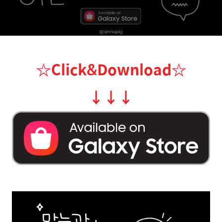
☆Click&Download
☆
↓
↓
↓