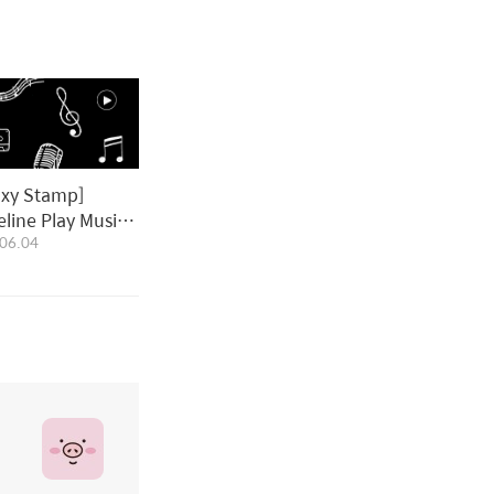
axy Stamp]
eline Play Music
06.04
mp｜화이트라인 플
뮤직 스탬프