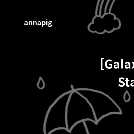
annapig
[Gala
S