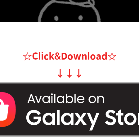
☆Click&Download
☆
↓
↓
↓