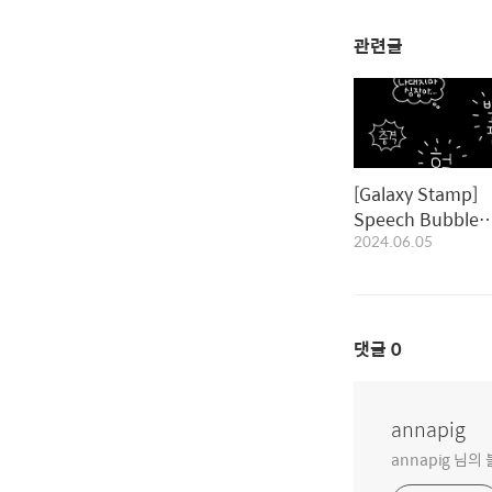
관련글
[Galaxy Stamp]
Speech Bubble
2024.06.05
Stamp2｜말풍선
프2
댓글
0
annapig
annapig 님