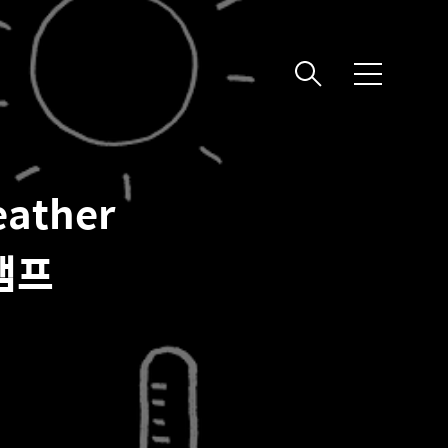
메
뉴
eather
탬프