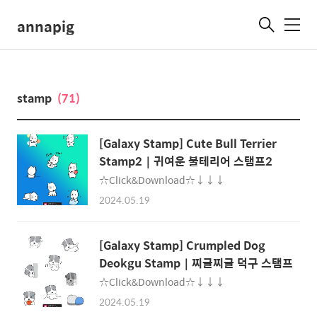
annapig
메
뉴
stamp
(71)
[Galaxy Stamp] Cute Bull Terrier
Stamp2｜귀여운 불테리어 스탬프2
☆Click&Download☆↓↓↓
2024.05.19
[Galaxy Stamp] Crumpled Dog
Deokgu Stamp｜찌글찌글 덕구 스탬프
☆Click&Download☆↓↓↓
2024.05.19