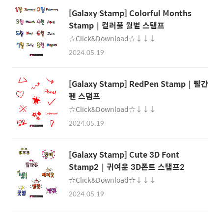
[Galaxy Stamp] Colorful Months
Stamp｜컬러풀 월별 스탬프
☆Click&Download☆↓↓↓
2024.05.19
[Galaxy Stamp] RedPen Stamp｜빨간
펜 스탬프
☆Click&Download☆↓↓↓
2024.05.19
[Galaxy Stamp] Cute 3D Font
Stamp2｜귀여운 3D폰트 스탬프2
☆Click&Download☆↓↓↓
2024.05.19