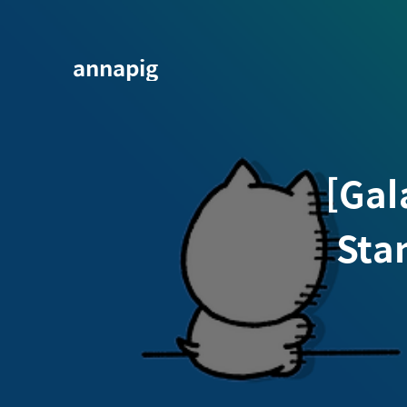
annapig
[Gal
St