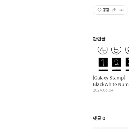
공감
관련글
[Galaxy Stamp]
BlackWhite Num
2024.06.04
Stamp｜블랙화이
버 스탬프
댓글
0