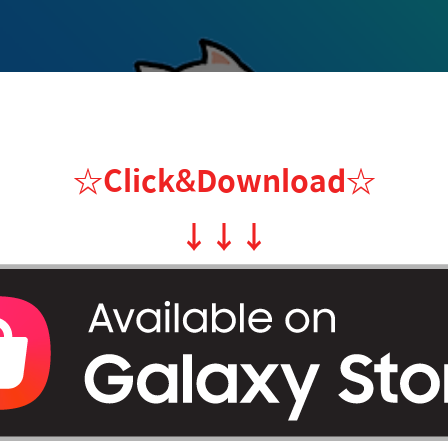
☆Click&Download
☆
↓
↓
↓