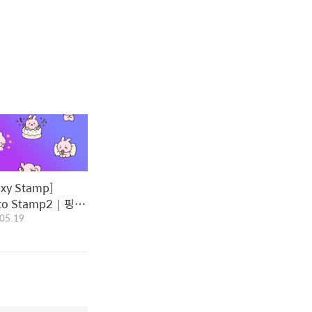
axy Stamp]
gto Stamp2｜핑토
05.19
프2