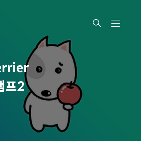
메
뉴
rrier
탬프2