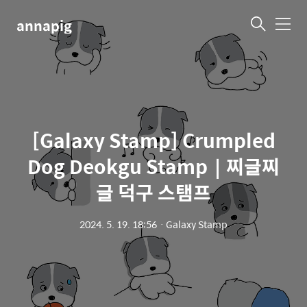
annapig
메
뉴
[Galaxy Stamp] Crumpled
Dog Deokgu Stamp｜찌글찌
글 덕구 스탬프
2024. 5. 19. 18:56
ㆍ
Galaxy Stamp