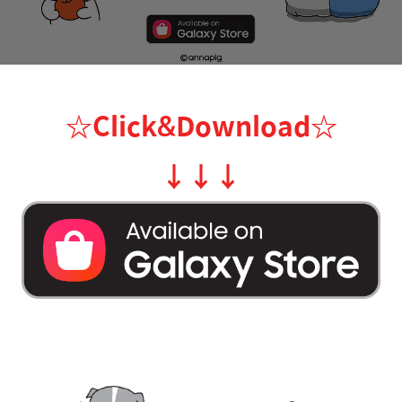
☆Click&Download
☆
↓
↓
↓