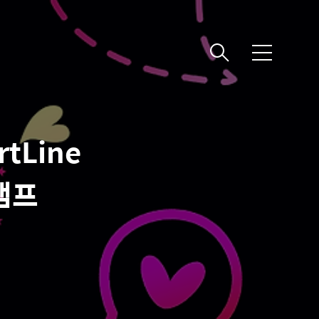
메
뉴
rtLine
탬프