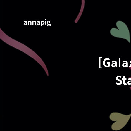
annapig
[Gala
S