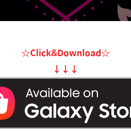
☆Click&Download
☆
↓
↓
↓