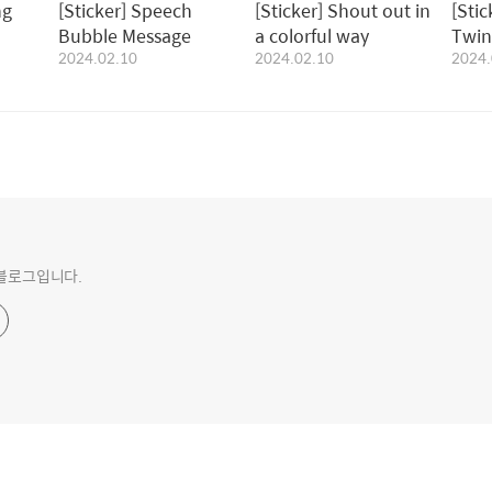
ng
[Sticker] Speech
[Sticker] Shout out in
[Stic
Bubble Message
a colorful way
Twin
2024.02.10
2024.02.10
2024.
의 블로그입니다.