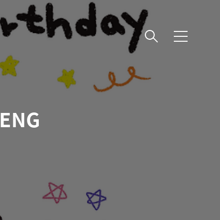
메
뉴
g ENG