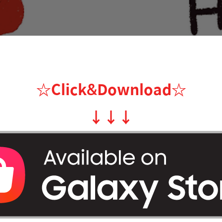
☆Click&Download
☆
↓
↓
↓