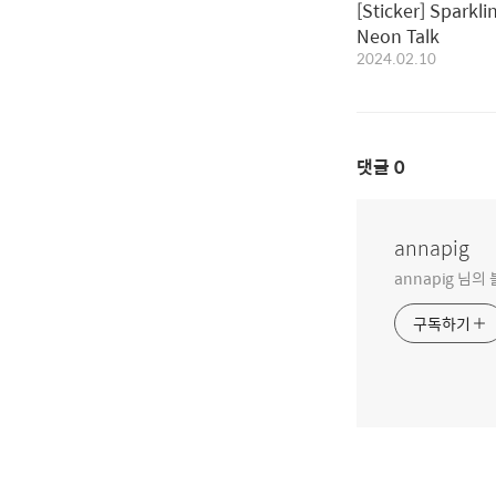
[Sticker] Sparkli
Neon Talk
2024.02.10
댓글
0
annapig
annapig 님
구독하기