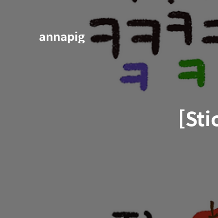
annapig
[Sti