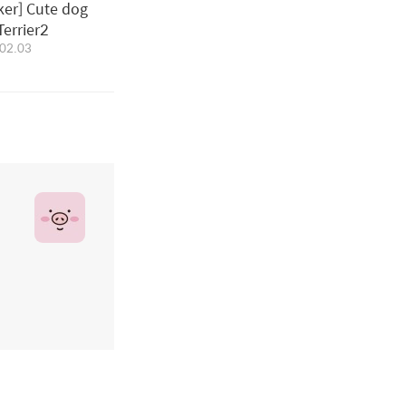
cker] Cute dog
Terrier2
02.03