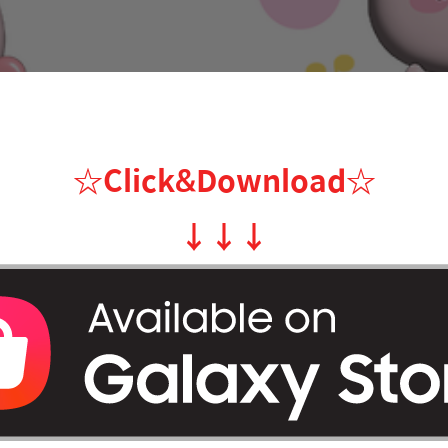
☆Click&Download
☆
↓
↓
↓