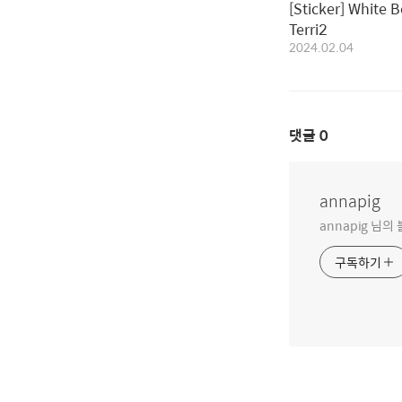
[Sticker] White B
Terri2
2024.02.04
댓글
0
annapig
annapig 님
구독하기