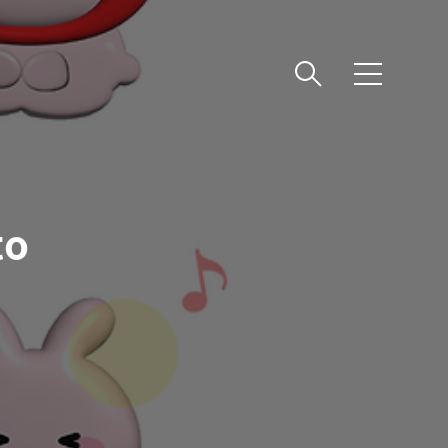
메
뉴
to