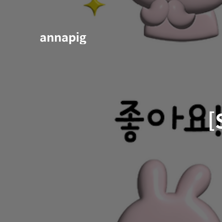
annapig
[