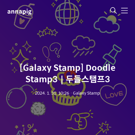
annapig
메
뉴
[Galaxy Stamp] Doodle
Stamp3｜두들스탬프3
2024. 1. 31. 10:26
ㆍ
Galaxy Stamp