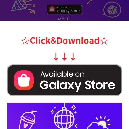
☆Click&Download
☆
↓
↓
↓