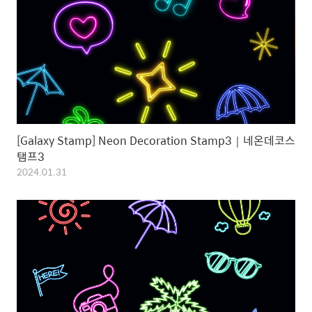
[Galaxy Stamp] Neon Decoration Stamp3｜네온데코스
탬프3
2024.01.31